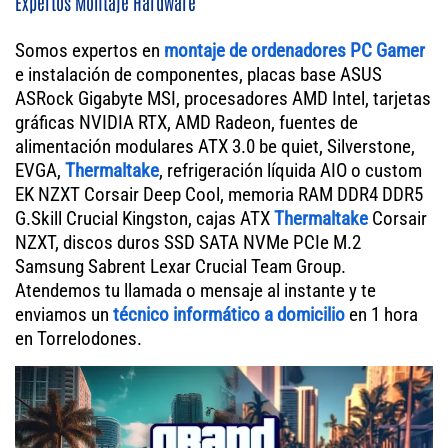
Expertos Montaje Hardware
Somos expertos en
montaje de ordenadores PC Gamer
e instalación de componentes, placas base ASUS
ASRock Gigabyte MSI, procesadores AMD Intel, tarjetas
gráficas NVIDIA RTX, AMD Radeon, fuentes de
alimentación modulares ATX 3.0 be quiet, Silverstone,
EVGA,
Thermaltake
, refrigeración líquida AIO o custom
EK NZXT Corsair Deep Cool, memoria RAM DDR4 DDR5
G.Skill Crucial Kingston, cajas ATX
Thermaltake
Corsair
NZXT, discos duros SSD SATA NVMe PCIe M.2
Samsung Sabrent Lexar Crucial Team Group.
Atendemos tu llamada o mensaje al instante y te
enviamos un
técnico informático a domicilio
en 1 hora
en Torrelodones.